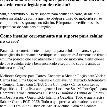
acordo com a legislação de trânsito?
Sim, é permitido o uso de suporte para celular no carro, desde que
esteja instalado de forma que não obstrua a visão do motorista e não
comprometa a segurança no trânsito. É importante verificar as leis
específicas de cada país ou região.
Como instalar corretamente um suporte para celular
no carro?
Para instalar corretamente um suporte para celular no carro, siga as
instruções do fabricante e verifique se o suporte está firmemente fixado
em uma posição que não atrapalhe a visão do motorista. Certifique-se
de que o celular esteja bem encaixado e seguro no suporte antes de
iniciar a condução.
Melhores Seguros para Carros: Encontre a Melhor Opção para Você
•
Carros Fiat: Uma Opção Versátil e Confiável no Mercado Automotivo
•
Comprar Carro com CNPJ: Guia Completo
•
Carros com Letras
Específicas – Uma lista abrangente
•
Localiza: Sua Melhor Opção para
Comprar Carros Seminovos e Usados
•
Horários e Linhas de Ônibus
em João Pessoa
•
Quadriciclo Infantil a Gasolina: Tudo o que Precisa
Saber
•
Carros PCD 2023: Tudo o que precisa saber sobre os carros
para PCD em 2023
•
Bicicleta Aro 16 Menina: Guia de Compra