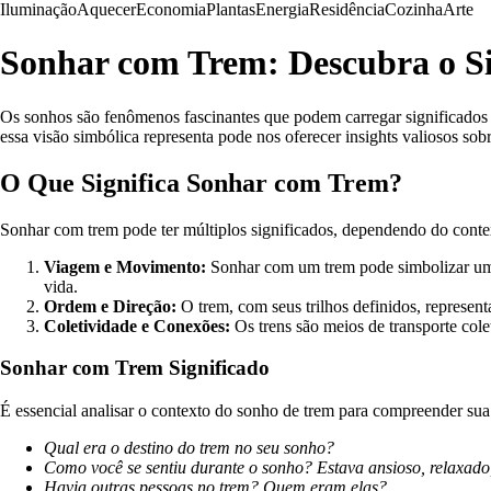
Iluminação
Aquecer
Economia
Plantas
Energia
Residência
Cozinha
Arte
Sonhar com Trem: Descubra o Si
Os sonhos são fenômenos fascinantes que podem carregar significados 
essa visão simbólica representa pode nos oferecer insights valiosos sob
O Que Significa Sonhar com Trem?
Sonhar com trem pode ter múltiplos significados, dependendo do conte
Viagem e Movimento:
Sonhar com um trem pode simbolizar uma j
vida.
Ordem e Direção:
O trem, com seus trilhos definidos, represent
Coletividade e Conexões:
Os trens são meios de transporte cole
Sonhar com Trem Significado
É essencial analisar o contexto do sonho de trem para compreender sua 
Qual era o destino do trem no seu sonho?
Como você se sentiu durante o sonho? Estava ansioso, relaxad
Havia outras pessoas no trem? Quem eram elas?