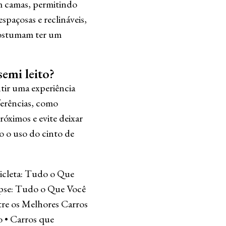
m camas, permitindo
spaçosas e reclináveis,
 costumam ter um
emi leito?
tir uma experiência
ferências, como
óximos e evite deixar
mo o uso do cinto de
cicleta: Tudo o Que
ipse: Tudo o Que Você
re os Melhores Carros
o
•
Carros que