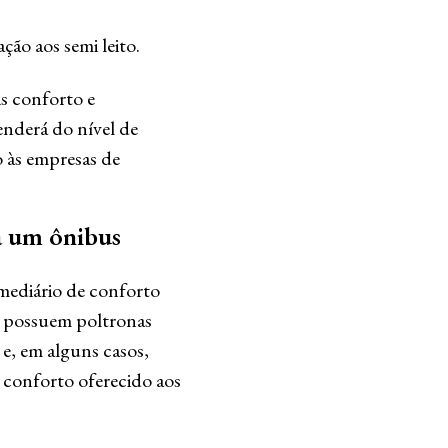
ão aos semi leito.
is conforto e
enderá do nível de
o às empresas de
 a um ônibus
rmediário de conforto
o possuem poltronas
 e, em alguns casos,
o conforto oferecido aos