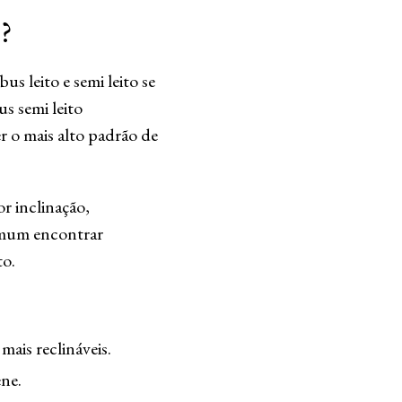
?
s leito e semi leito se
s semi leito
r o mais alto padrão de
r inclinação,
omum encontrar
to.
mais reclináveis.
ene.