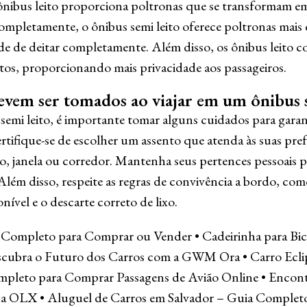
ônibus leito proporciona poltronas que se transformam e
ompletamente, o ônibus semi leito oferece poltronas mais e
de de deitar completamente. Além disso, os ônibus leito
os, proporcionando mais privacidade aos passageiros.
evem ser tomados ao viajar em um ônibus s
semi leito, é importante tomar alguns cuidados para garan
ertifique-se de escolher um assento que atenda às suas pre
, janela ou corredor. Mantenha seus pertences pessoais pr
. Além disso, respeite as regras de convivência a bordo, co
ível e o descarte correto de lixo.
 Completo para Comprar ou Vender
•
Cadeirinha para Bi
cubra o Futuro dos Carros com a GWM Ora
•
Carro Ecl
pleto para Comprar Passagens de Avião Online
•
Encont
 na OLX
•
Aluguel de Carros em Salvador – Guia Complet