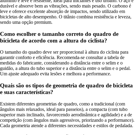
alumínio é leve e resistente, ideal para iniciantes e uso urbano. O aço é
durável e absorve bem as vibrações, sendo mais pesado. O carbono é
leve e oferece excelente absorção de impactos, sendo utilizado em
bicicletas de alto desempenho. O titânio combina resistência e leveza,
sendo uma opção premium.
Como escolher o tamanho correto do quadro de
bicicleta de acordo com a altura do ciclista?
O tamanho do quadro deve ser proporcional à altura do ciclista para
garantir conforto e eficiência. Recomenda-se consultar a tabela de
medidas do fabricante, considerando a distância entre o selim e o
guidão, a altura do tubo superior e a distância entre o selim e o pedal.
Um ajuste adequado evita lesões e melhora a performance.
Quais são os tipos de geometria de quadro de bicicleta
e suas características?
Existem diferentes geometrias de quadro, como a tradicional (com
ângulos mais relaxados, ideal para passeios), a compacta (com tubo
superior mais inclinado, favorecendo aerodinâmica e agilidade) e a de
competição (com ângulos mais agressivos, priorizando a performance).
Cada geometria atende a diferentes necessidades e estilos de pedalada.