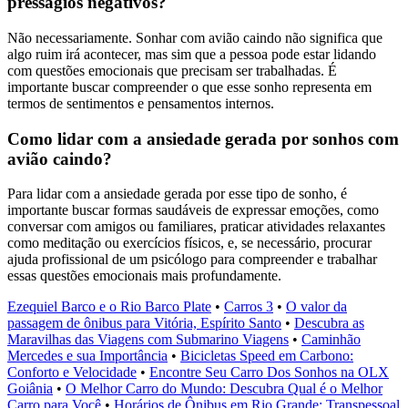
presságios negativos?
Não necessariamente. Sonhar com avião caindo não significa que
algo ruim irá acontecer, mas sim que a pessoa pode estar lidando
com questões emocionais que precisam ser trabalhadas. É
importante buscar compreender o que esse sonho representa em
termos de sentimentos e pensamentos internos.
Como lidar com a ansiedade gerada por sonhos com
avião caindo?
Para lidar com a ansiedade gerada por esse tipo de sonho, é
importante buscar formas saudáveis de expressar emoções, como
conversar com amigos ou familiares, praticar atividades relaxantes
como meditação ou exercícios físicos, e, se necessário, procurar
ajuda profissional de um psicólogo para compreender e trabalhar
essas questões emocionais mais profundamente.
Ezequiel Barco e o Rio Barco Plate
•
Carros 3
•
O valor da
passagem de ônibus para Vitória, Espírito Santo
•
Descubra as
Maravilhas das Viagens com Submarino Viagens
•
Caminhão
Mercedes e sua Importância
•
Bicicletas Speed em Carbono:
Conforto e Velocidade
•
Encontre Seu Carro Dos Sonhos na OLX
Goiânia
•
O Melhor Carro do Mundo: Descubra Qual é o Melhor
Carro para Você
•
Horários de Ônibus em Rio Grande: Transpessoal