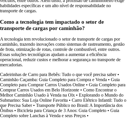
veículos, entre outros. Além disso, a profissão de caminhoneiro exige
habilidades específicas e um alto nível de responsabilidade no
transporte de cargas.
Como a tecnologia tem impactado o setor de
transporte de cargas por caminhão?
A tecnologia tem revolucionado o setor de transporte de cargas por
caminhão, trazendo inovações como sistemas de rastreamento, gestão
de frota, otimização de rotas, controle de combustível, entre outros.
Essas soluções tecnológicas ajudam a aumentar a eficiência
operacional, reduzir custos e melhorar a segurança no transporte de
mercadorias.
Cadeirinhas de Carro para Bebês: Tudo o que você precisa saber
•
Caminhão Caçamba: Guia Completo para Compra e Venda
•
Guia
Completo para Comprar Carros Usados Online
•
Guia Completo para
Comprar Carros Usados em Belo Horizonte
•
Como Encontrar o
Melhor Caminhão Usado à Venda na Olx
•
Explorando o Mundo do
Submarino: Sua Loja Online Favorita
•
Carro Elétrico Infantil: Tudo o
que Precisa Saber
•
Transporte Público no Brasil: A Importância dos
Ônibus
•
Bicicleta para Criança de 3 Anos: Guia Completo
•
Guia
Completo sobre Lanchas à Venda e seus Preços
•