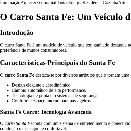
Iluminação
Aquecer
Economia
Plantas
Energia
Residência
Cozinha
Arte
O Carro Santa Fe: Um Veículo 
Introdução
O carro Santa Fe é um modelo de veículo que tem ganhado destaque no
preferência de muitos consumidores.
Características Principais do Santa Fe
O
carro Santa Fe
destaca-se por diversos atributos que o tornam uma
Design elegante e aerodinâmico.
Câmbio automático de alta performance.
Tecnologia de ponta em sistemas de segurança.
Conforto e espaço interno para passageiros.
Santa Fe Carro: Tecnologia Avançada
O
carro Santa Fe
conta com um sistema de entretenimento e conectivid
condução mais segura e confortável.