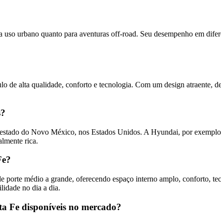
ara uso urbano quanto para aventuras off-road. Seu desempenho em dife
o de alta qualidade, conforto e tecnologia. Com um design atraente, d
s?
stado do Novo México, nos Estados Unidos. A Hyundai, por exemplo, u
almente rica.
Fe?
de porte médio a grande, oferecendo espaço interno amplo, conforto, t
lidade no dia a dia.
nta Fe disponíveis no mercado?