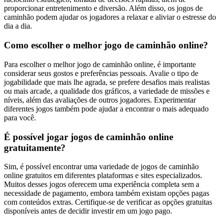
proporcionar entretenimento e diversão. Além disso, os jogos de
caminhão podem ajudar os jogadores a relaxar e aliviar o estresse do
dia a dia.
Como escolher o melhor jogo de caminhão online?
Para escolher o melhor jogo de caminhão online, é importante
considerar seus gostos e preferências pessoais. Avalie o tipo de
jogabilidade que mais lhe agrada, se prefere desafios mais realistas
ou mais arcade, a qualidade dos gráficos, a variedade de missões e
níveis, além das avaliações de outros jogadores. Experimentar
diferentes jogos também pode ajudar a encontrar o mais adequado
para você.
É possível jogar jogos de caminhão online
gratuitamente?
Sim, é possível encontrar uma variedade de jogos de caminhão
online gratuitos em diferentes plataformas e sites especializados.
Muitos desses jogos oferecem uma experiência completa sem a
necessidade de pagamento, embora também existam opções pagas
com conteúdos extras. Certifique-se de verificar as opções gratuitas
disponíveis antes de decidir investir em um jogo pago.