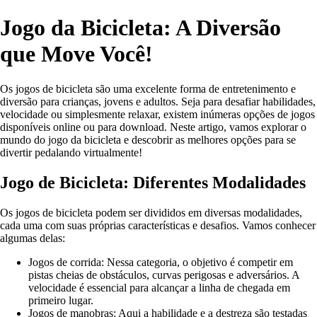
Jogo da Bicicleta: A Diversão
que Move Você!
Os jogos de bicicleta são uma excelente forma de entretenimento e
diversão para crianças, jovens e adultos. Seja para desafiar habilidades,
velocidade ou simplesmente relaxar, existem inúmeras opções de jogos
disponíveis online ou para download. Neste artigo, vamos explorar o
mundo do jogo da bicicleta e descobrir as melhores opções para se
divertir pedalando virtualmente!
Jogo de Bicicleta: Diferentes Modalidades
Os jogos de bicicleta podem ser divididos em diversas modalidades,
cada uma com suas próprias características e desafios. Vamos conhecer
algumas delas:
Jogos de corrida: Nessa categoria, o objetivo é competir em
pistas cheias de obstáculos, curvas perigosas e adversários. A
velocidade é essencial para alcançar a linha de chegada em
primeiro lugar.
Jogos de manobras: Aqui a habilidade e a destreza são testadas