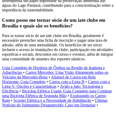
desempenha um papel importante na preservação ambiental das
águas do Lago Paranoá, contribuindo para a conscientização sobre a
importância da sustentabilidade.
Como posso me tornar sócio de um iate clube em
Brasília e quais são os benefícios?
Para se tornar sócio de um iate clube em Brasília, geralmente é
necessário preencher uma ficha de inscrição e pagar uma taxa de
adesão, além de uma mensalidade. Os benefícios de ser sócio
incluem o acesso às instalações do clube, participação em atividades
esportivas e sociais, descontos em cursos e eventos, além de integrar
uma comunidade de amantes dos esportes náuticos.
Guia Completo de Horários de Ônibus na Região de Ipatinga e
Adjacências
•
Carros Mercedes: Uma Visão Abrangente sobre os
Veículos da Mercedes-Benz
•
Aluguel de Carros em Belo
Horizonte: Guia Completo
•
Carros com a Letra B
•
Carros com a
Letra V: Opções e Características
•
Avião a Jato: Tecnologia e
Eficiência
•
Bicicleta Elétrica Usada: Guia Completo para Comprar
uma Bicicleta Elétrica de Segunda Mão
•
Explorando os Carros
Ram
•
Scooter Elétrica e a Necessidade de Habilitação
•
Últimas
Notícias do Submarino Desaparecido: Caso em Destaque
•