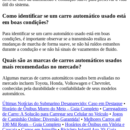
útil do sistema.
Como identificar se um carro automático usado está
em boas condições?
Para identificar se um carro automático usado está em boas
condições, é importante observar se a transmissão realiza as
mudanças de marcha de forma suave, se não há ruídos estranhos
durante a condução e se não há sinais de vazamentos de fluido.
Quais são as marcas de carros automáticos usados
mais recomendadas no mercado?
Algumas marcas de carros automáticos usados bem avaliadas no
mercado incluem Toyota, Honda, Volkswagen e Chevrolet,
conhecidas pela durabilidade e confiabilidade de seus modelos
automáticos.
Últimas Notícias do Submarino Desaparecido: Caso em Destaque
•
Horário de Ônibus Morro do Meio – Guia Completo
•
Carregadores
de Carro: A Solução para Carregar seu Celular no Veículo
•
Jogos
de Caminhão Online: Diversão Garantida!
•
Melhores Carros até
100 Mil Reais – Guia Completo
•
Horários de Ônibus em Vitória e
Caucaia
•
Carros em Joinville
•
Bicicleta Infantil Aro 20: Guia