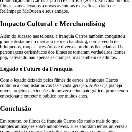
continuação com Carros 2 (2011) e Carros 3 (2017). Em cada um dos
filmes, somos levados a novas aventuras e desafios ao lado de
Relâmpago McQueen e seus amigos.
Impacto Cultural e Merchandising
Além do sucesso nas telonas, a franquia Carros também conquistou
grande destaque no mercado de merchandising, com a venda de
brinquedos, roupas, acessórios e diversos produtos licenciados. Os
personagens carismáticos dos filmes se tornaram verdadeiros ícones
pop, cativando não apenas as crianças, mas também os adultos.
Legado e Futuro da Franquia
Com o legado deixado pelos filmes de carros, a franquia Carros
continua a conquistar novos fãs a cada geração. A Pixar já planeja
novos projetos e extensões do universo cinematográfico, prometendo
emocionar e entreter o público por muitos anos.
Conclusão
Em resumo, os filmes da franquia Carros são muito mais do que
simples animações sobre automóveis. Eles abordam temas universais
como amizade, superação e trabalho em equipe, conquistando