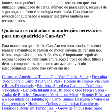
fatores como potência do motor, tipo de terreno em que será
utilizado, capacidade de carga, número de passageiros, recursos de
segurança, conforto e tecnologia embarcada. Consultar um
revendedor autorizado e realizar test drives também são
recomendados.
Quais são os cuidados e manutenções necessários
para um quadriciclo Can-Am?
Para manter um quadriciclo Can-Am em bom estado, é essencial
realizar a manutenção regular do motor, sistema de transmissão,
freios, suspensão e pneus. Além disso, é importante seguir as
recomendações do fabricante em relação à troca de óleo, filtros e
demais componentes, bem como armazenar o veículo
adequadamente quando não estiver em uso.
Carros em Americana: Tudo o Que Você Precisa Saber
•
Descubra
Tudo Sobre o Carro BYD Song Plus
•
Horário de Ônibus Via Ouro
e Rotas Disponíveis
•
Bicicletas Speed em Carbono: Conforto e
Velocidade
•
Bicicleta Infantil Aro 18: Tudo o Que Precisa Saber
•
Andar de Bicicleta Emagrece: Verdade ou Mito?
•
Scooter Elétrica e
a Necessidade de Habilitação
•
Carro Tiguan: Descubra o Valor e as
Características
•
Horário de Ônibus em Uberaba: Consulte os
Horários e Rotas em Tempo Real
•
Greve de ônibus hoje: Saiba