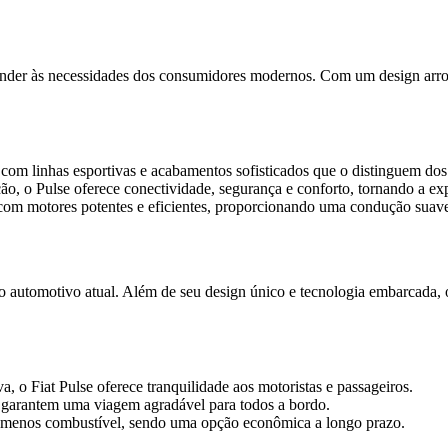
nder às necessidades dos consumidores modernos. Com um design arrojad
com linhas esportivas e acabamentos sofisticados que o distinguem do
, o Pulse oferece conectividade, segurança e conforto, tornando a expe
com motores potentes e eficientes, proporcionando uma condução suave e
do automotivo atual. Além de seu design único e tecnologia embarcada, 
, o Fiat Pulse oferece tranquilidade aos motoristas e passageiros.
garantem uma viagem agradável para todos a bordo.
me menos combustível, sendo uma opção econômica a longo prazo.