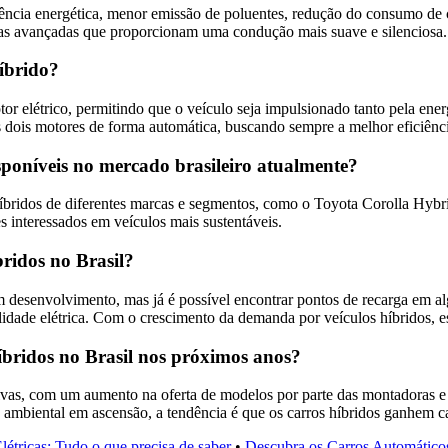
ciência energética, menor emissão de poluentes, redução do consumo de
ias avançadas que proporcionam uma condução mais suave e silenciosa.
íbrido?
 elétrico, permitindo que o veículo seja impulsionado tanto pela ene
os dois motores de forma automática, buscando sempre a melhor eficiênci
isponíveis no mercado brasileiro atualmente?
híbridos de diferentes marcas e segmentos, como o Toyota Corolla Hyb
 interessados em veículos mais sustentáveis.
bridos no Brasil?
á em desenvolvimento, mas já é possível encontrar pontos de recarga em
dade elétrica. Com o crescimento da demanda por veículos híbridos, e
íbridos no Brasil nos próximos anos?
tivas, com um aumento na oferta de modelos por parte das montadoras e
o ambiental em ascensão, a tendência é que os carros híbridos ganhem 
létricas: Tudo o que precisa de saber
•
Descubra os Carros Automático