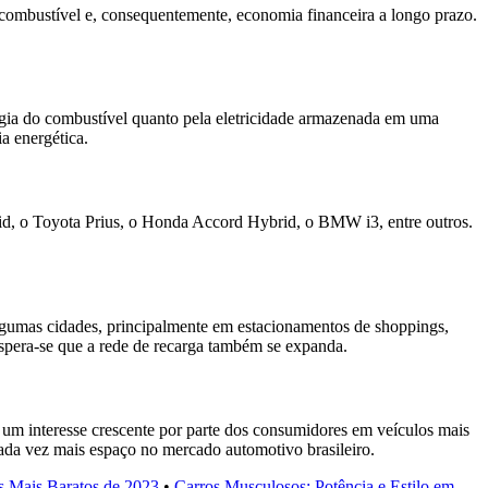
 combustível e, consequentemente, economia financeira a longo prazo.
rgia do combustível quanto pela eletricidade armazenada em uma
a energética.
rid, o Toyota Prius, o Honda Accord Hybrid, o BMW i3, entre outros.
 algumas cidades, principalmente em estacionamentos de shoppings,
spera-se que a rede de recarga também se expanda.
 um interesse crescente por parte dos consumidores em veículos mais
cada vez mais espaço no mercado automotivo brasileiro.
s Mais Baratos de 2023
•
Carros Musculosos: Potência e Estilo em