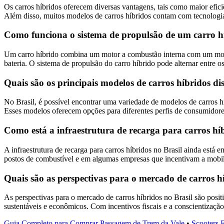
Os carros híbridos oferecem diversas vantagens, tais como maior efi
Além disso, muitos modelos de carros híbridos contam com tecnolog
Como funciona o sistema de propulsão de um carro h
Um carro híbrido combina um motor a combustão interna com um motor
bateria. O sistema de propulsão do carro híbrido pode alternar entre 
Quais são os principais modelos de carros híbridos d
No Brasil, é possível encontrar uma variedade de modelos de carros 
Esses modelos oferecem opções para diferentes perfis de consumidores
Como está a infraestrutura de recarga para carros hí
A infraestrutura de recarga para carros híbridos no Brasil ainda est
postos de combustível e em algumas empresas que incentivam a mobili
Quais são as perspectivas para o mercado de carros h
As perspectivas para o mercado de carros híbridos no Brasil são posi
sustentáveis e econômicos. Com incentivos fiscais e a conscientizaçã
Guia Completo para Comprar Passagem de Trem da Vale
•
Scooters E