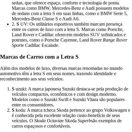
sedan, que oferece espaço, conforto e tecnologia de ponta.
Marcas como BMW, Mercedes-Benz e Audi possuem modelos
de sedans com a letra S em suas linhas, como o BMW Serie 5,
Mercedes-Benz Classe S e Audi A6.
2.
S
UV: Os utilitários esportivos também marcam presença
entre os carros de luxo com a letra S. Marcas como Porsche,
Land Rover e Cadillac oferecem modelos SUV sofisticados e
potentes, como o Porsche Cayenne, Land Rover
Range Rover
Sport
e Cadillac Escalade.
Marcas de Carros com a Letra S
Além dos modelos de luxo, diversas marcas renomadas no mundo
automotivo têm a letra S em seus nomes, trazendo identidade e
reconhecimento aos seus veículos.
S
uzuki: A marca japonesa Suzuki destaca-se pela produção de
veículos compactos, econômicos e com design moderno.
Modelos como o Suzuki Swift e Suzuki Vitara são populares
entre os consumidores.
S
koda: A marca tcheca Skoda pertence ao grupo Volkswagen e
é conhecida pela excelente relação custo-benefício de seus
veículos. O
Skoda Octavia
e Skoda
Superb
são exemplos de
carros espaçosos e confortáveis.