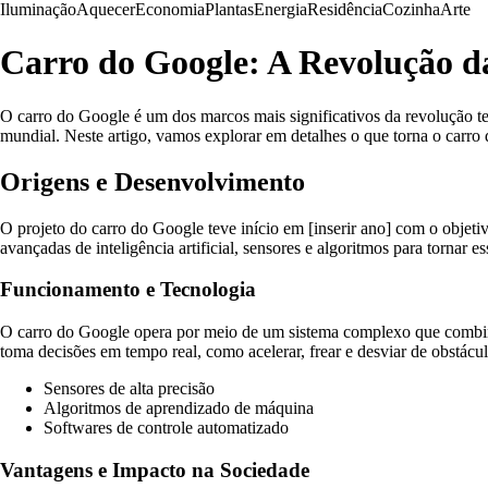
Iluminação
Aquecer
Economia
Plantas
Energia
Residência
Cozinha
Arte
Carro do Google: A Revolução d
O carro do Google é um dos marcos mais significativos da revolução te
mundial. Neste artigo, vamos explorar em detalhes o que torna o carr
Origens e Desenvolvimento
O projeto do carro do Google teve início em [inserir ano] com o obje
avançadas de inteligência artificial, sensores e algoritmos para tornar e
Funcionamento e Tecnologia
O carro do Google opera por meio de um sistema complexo que combina da
toma decisões em tempo real, como acelerar, frear e desviar de obstác
Sensores de alta precisão
Algoritmos de aprendizado de máquina
Softwares de controle automatizado
Vantagens e Impacto na Sociedade