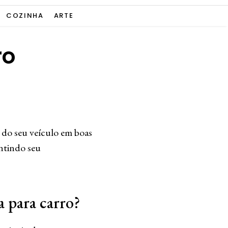
COZINHA
ARTE
ro
a do seu veículo em boas
antindo seu
a para carro?