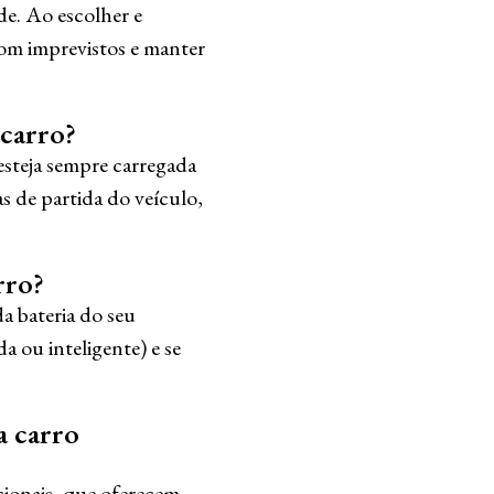
de. Ao escolher e
com imprevistos e manter
 carro?
 esteja sempre carregada
s de partida do veículo,
rro?
da bateria do seu
a ou inteligente) e se
a carro
icionais, que oferecem