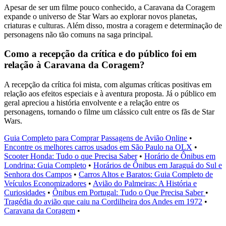
Apesar de ser um filme pouco conhecido, a Caravana da Coragem
expande o universo de Star Wars ao explorar novos planetas,
criaturas e culturas. Além disso, mostra a coragem e determinação de
personagens não tão comuns na saga principal.
Como a recepção da crítica e do público foi em
relação à Caravana da Coragem?
A recepção da crítica foi mista, com algumas críticas positivas em
relação aos efeitos especiais e à aventura proposta. Já o público em
geral apreciou a história envolvente e a relação entre os
personagens, tornando o filme um clássico cult entre os fãs de Star
Wars.
Guia Completo para Comprar Passagens de Avião Online
•
Encontre os melhores carros usados em São Paulo na OLX
•
Scooter Honda: Tudo o que Precisa Saber
•
Horário de Ônibus em
Londrina: Guia Completo
•
Horários de Ônibus em Jaraguá do Sul e
Senhora dos Campos
•
Carros Altos e Baratos: Guia Completo de
Veículos Economizadores
•
Avião do Palmeiras: A História e
Curiosidades
•
Ônibus em Portugal: Tudo o Que Precisa Saber
•
Tragédia do avião que caiu na Cordilheira dos Andes em 1972
•
Caravana da Coragem
•