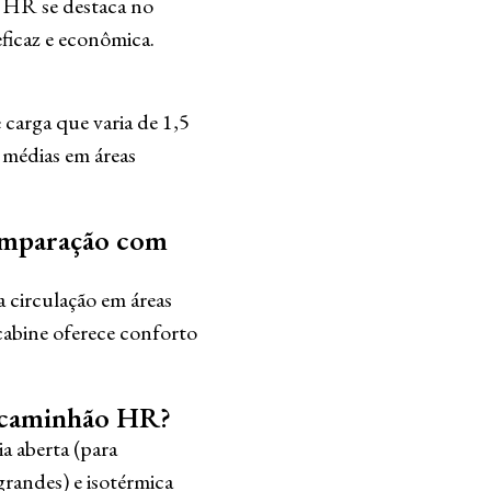
ão HR se destaca no
ficaz e econômica.
arga que varia de 1,5
a médias em áreas
comparação com
 circulação em áreas
cabine oferece conforto
no caminhão HR?
a aberta (para
grandes) e isotérmica