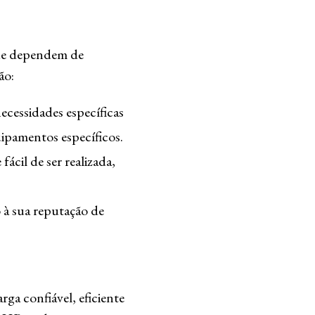
ue dependem de
ão:
cessidades específicas
uipamentos específicos.
cil de ser realizada,
à sua reputação de
a confiável, eficiente