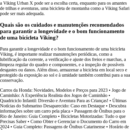
a Viking Urban X pode ser a escolha certa, enquanto para os amantes
de trilhas e aventuras, uma bicicleta de montanha como a Viking Safari
pode ser mais adequada.
Quais são os cuidados e manutenções recomendados
para garantir a longevidade e o bom funcionamento
de uma bicicleta Viking?
Para garantir a longevidade e o bom funcionamento de uma bicicleta
Viking, é importante realizar manutenções periódicas, como a
lubrificação da corrente, a verificação e ajuste dos freios e marchas, a
limpeza regular do quadro e componentes, e a inspeção de possíveis
desgastes ou danos. Além disso, armazenar a bicicleta em local seco e
protegido da exposição ao sol e à umidade também contribui para a sua
conservação.
Carros da Honda: Novidades, Modelos e Preços para 2023
•
Jogo de
Caminhão: A Experiência Realista dos Jogos de Caminhão
•
Quadriciclo Infantil: Diversão e Aventura Para as Crianças!
•
Últimas
Notícias do Submarino Desaparecido: Caso em Destaque
•
Descubra
informações sobre um carro pela placa
•
Passagem de Ônibus para o
Rio de Janeiro: Guia Completo
•
Bicicletas Motorizadas: Tudo o que
Precisas Saber
•
Como Obter e Gerenciar o Documento do Carro em
2024
•
Guia Completo: Passagens de Ônibus Catarinense
•
Horário de