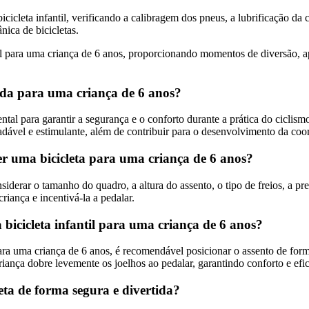
icicleta infantil, verificando a calibragem dos pneus, a lubrificação da
ica de bicicletas.
deal para uma criança de 6 anos, proporcionando momentos de diversão, a
ada para uma criança de 6 anos?
tal para garantir a segurança e o conforto durante a prática do ciclis
dável e estimulante, além de contribuir para o desenvolvimento da coo
lher uma bicicleta para uma criança de 6 anos?
iderar o tamanho do quadro, a altura do assento, o tipo de freios, a pre
riança e incentivá-la a pedalar.
bicicleta infantil para uma criança de 6 anos?
l para uma criança de 6 anos, é recomendável posicionar o assento de fo
criança dobre levemente os joelhos ao pedalar, garantindo conforto e efi
ta de forma segura e divertida?