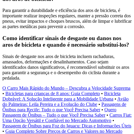
Para garantir a durabilidade e eficiência dos aros de bicicleta, é
importante realizar inspeções regulares, manter a pressão correta dos
pneus, evitar impactos e choques bruscos, além de limpar e lubrificar
as partes metálicas para prevenir a corrosão.
Como identificar sinais de desgaste ou danos nos
aros de bicicleta e quando é necessário substituí-los?
Sinais de desgaste nos aros de bicicleta incluem rachaduras,
amassados, deformações e desalinhamentos. Caso sejam
identificados danos significativos, é recomendável substituir os aros
para garantir a segurança e o desempenho do ciclista durante a
pedalada.
O Carro Mais Rápido do Mundo – Descubra a Velocidade Suprema
•
Bicicletas para crianças de 8 anos: Guia Completo
•
Bicicleta
Dobrável: A Solução Inteligente para a Mobilidade Urbana
•
Avião
do Palmeiras: Leila Pereira e a Evolução do Clube
•
Passagens de
Ônibus para Recife: Tudo o que Você Precisa Saber
•
Quero
Passagem de Ônibus – Tudo o que Você Precisa Saber
•
Carros Fiat:
Uma Opção Versátil e Confiável no Mercado Automotivo
•
Passagem de Ônibus para Foz do Iguaçu: Dicas e Informações Úteis
•
Guia Completo Sobre Preços de Carros e Valores no Mercado