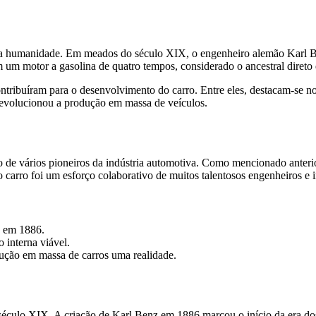
 da humanidade. Em meados do século XIX, o engenheiro alemão Karl B
m motor a gasolina de quatro tempos, considerado o ancestral direto 
ontribuíram para o desenvolvimento do carro. Entre eles, destacam-se 
revolucionou a produção em massa de veículos.
o de vários pioneiros da indústria automotiva. Como mencionado anteri
carro foi um esforço colaborativo de muitos talentosos engenheiros e i
o em 1886.
interna viável.
ução em massa de carros uma realidade.
éculo XIX. A criação de Karl Benz em 1886 marcou o início da era dos 