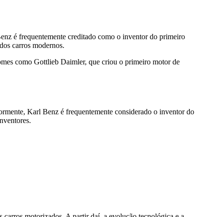
enz é frequentemente creditado como o inventor do primeiro
dos carros modernos.
nomes como Gottlieb Daimler, que criou o primeiro motor de
ormente, Karl Benz é frequentemente considerado o inventor do
nventores.
carros motorizados. A partir daí, a evolução tecnológica e a