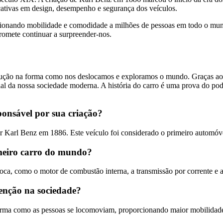
cativas em design, desempenho e segurança dos veículos.
orcionando mobilidade e comodidade a milhões de pessoas em todo o m
promete continuar a surpreender-nos.
ção na forma como nos deslocamos e exploramos o mundo. Graças aos esf
ial da nossa sociedade moderna. A história do carro é uma prova do p
sponsável por sua criação?
or Karl Benz em 1886. Este veículo foi considerado o primeiro automó
imeiro carro do mundo?
a, como o motor de combustão interna, a transmissão por corrente e a
venção na sociedade?
orma como as pessoas se locomoviam, proporcionando maior mobilidade 