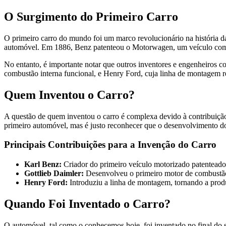
O Surgimento do Primeiro Carro
O primeiro carro do mundo foi um marco revolucionário na história
automóvel. Em 1886, Benz patenteou o Motorwagen, um veículo com u
No entanto, é importante notar que outros inventores e engenheiros c
combustão interna funcional, e Henry Ford, cuja linha de montagem 
Quem Inventou o Carro?
A questão de quem inventou o carro é complexa devido à contribuiçã
primeiro automóvel, mas é justo reconhecer que o desenvolvimento do 
Principais Contribuições para a Invenção do Carro
Karl Benz:
Criador do primeiro veículo motorizado patentead
Gottlieb Daimler:
Desenvolveu o primeiro motor de combustão 
Henry Ford:
Introduziu a linha de montagem, tornando a prod
Quando Foi Inventado o Carro?
O automóvel, tal como o conhecemos hoje, foi inventado no final do s